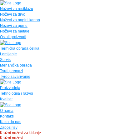
Noževi za reciklažu
Noževi za drvo
Noževi za papir i karton
Noževi za gumu
Noževi za metale
Ostali proizvodi
Termička obrada čelika
Lemljenje
Servis
Mehanička obrada
Tvrdi premazi
Tvrdo zavarivanje
Proizvodnja
Tehnologija i razvoj
Kvalitet
O nama
Kontakti
Kako do nas
Zaposlitev
Kružni noževi za kidanje
Kružni noževi