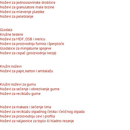
Noževi za jednoosovinske drobilice
Noževi za granulatore male brzine
Noževi za mlevenje plastike
Noževi za peletiranje
Glodala
Kružne testere
Noževi za MDF, OSB i ivericu
Noževi za proizvodnju furnira i šperploče
Glodalice za minijaturne spojeve
Noževi za cepač (proizvodnja iverja)
Kružni noževi
Noževi za papir, karton i ambalažu
Kružni noževi za gumu
Noževi za sečenje i obrezivanje gume
Noževi za reciklažu gume
Noževi za makaze i sečenje lima
Noževi za reciklažu otpadnog čelika i čeličnog otpada
Noževi za proizvodnju cevi i profila
Noževi za valjaonice za toplo ili hladno rezanje