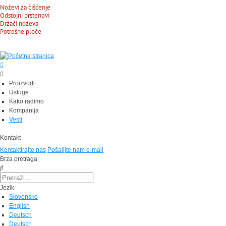
Noževi za čišćenje
Odstojni prstenovi
Držači noževa
Potrošne ploče
Proizvodi
Usluge
Kako radimo
Kompanija
Vesti
Kontakt
Kontaktirajte nas
Pošaljite nam e-mail
Brza pretraga
Jezik
Slovensko
English
Deutsch
Deutsch