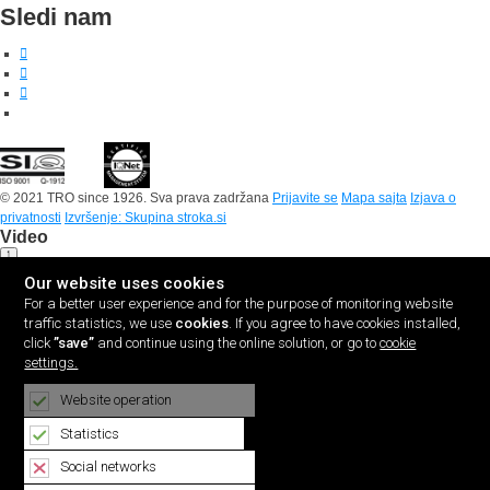
Sledi nam
© 2021 TRO since 1926. Sva prava zadržana
Prijavite se
Mapa sajta
Izjava o
privatnosti
Izvršenje: Skupina stroka.si
Video
Our website uses cookies
For a better user experience and for the purpose of monitoring website
traffic statistics, we use
cookies
. If you agree to have cookies installed,
click
”save”
and continue using the online solution, or go to
cookie
settings.
Website operation
Statistics
Social networks