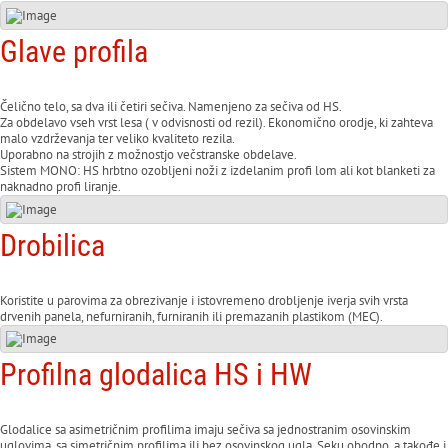
Glave profila
Čelično telo, sa dva ili četiri sečiva. Namenjeno za sečiva od HS.
Za obdelavo vseh vrst lesa ( v odvisnosti od rezil). Ekonomično orodje, ki zahteva
malo vzdrževanja ter veliko kvaliteto rezila.
Uporabno na strojih z možnostjo večstranske obdelave.
Sistem MONO: HS hrbtno ozobljeni noži z izdelanim profi lom ali kot blanketi za
naknadno profi liranje.
Drobilica
Koristite u parovima za obrezivanje i istovremeno drobljenje iverja svih vrsta
drvenih panela, nefurniranih, furniranih ili premazanih plastikom (MEC).
Profilna glodalica HS i HW
Glodalice sa asimetričnim profilima imaju sečiva sa jednostranim osovinskim
uglovima, sa simetričnim profilima ili bez osovinskog ugla. Seku obodno, a takođe i