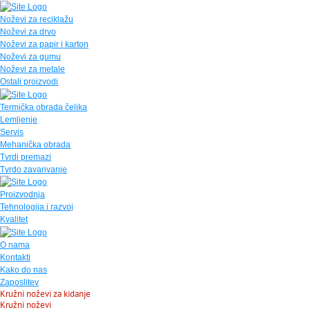
Noževi za reciklažu
Noževi za drvo
Noževi za papir i karton
Noževi za gumu
Noževi za metale
Ostali proizvodi
Termička obrada čelika
Lemljenje
Servis
Mehanička obrada
Tvrdi premazi
Tvrdo zavarivanje
Proizvodnja
Tehnologija i razvoj
Kvalitet
O nama
Kontakti
Kako do nas
Zaposlitev
Kružni noževi za kidanje
Kružni noževi