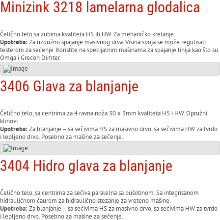
Minizink 3218 lamelarna glodalica
Čelično telo sa zubima kvaliteta HS ili HW. Za mehaničko kretanje.
Upotreba:
Za uzdužno spajanje masivnog drva. Visina spoja se može regulisati
testerom za sečenje. Koristite na specijalnim mašinama za spajanje linija kao što su
Omga i Grecon Dimter.
3406 Glava za blanjanje
Čelično telo, sa centrima za 4 ravna noža 30 x 3mm kvaliteta HS i HW. Opružni
klinovi.
Upotreba:
Za blanjanje – sa sečivima HS za masivno drvo, sa sečivima HW za tvrdo
i lepljeno drvo. Posebno za mašine za sečenje.
3404 Hidro glava za blanjanje
Čelično telo, sa centrima za sečiva paralelna sa bušotinom. Sa integrisanom
hidrauličnom čaurom za hidraulično stezanje za vreteno mašine.
Upotreba:
Za blanjanje – sa sečivima HS za masivno drvo, sa sečivima HW za tvrdo
i lepljeno drvo. Posebno za mašine za sečenje.