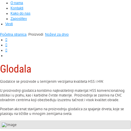
O nama
Kontakti
Kako do nas
Zaposlitev
Vesti
Početna stranica
Proizvodi
Noževi za drvo
Glodala
Glodalice se proizvode u lemljenim verzijama kvaliteta HSS i HW.
U proizvodnji glodalica koristimo najkvalitetniji materijal HSS konvencionalnog
oblika i u prahu, kao i karbidne čvrste materije. Proizvodnja se zasniva na CNC
obradnim centrima koji obezbeđuju izuzetnu tačnost i visok kvalitet obrade.
Poseban akcenat stavljamo na proizvodnju glodalica za spajanje drveta, koje se
plasiraju na tržište u mnogim zemljama sveta.