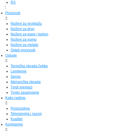
RS
Proizvodi
Noževi za reciklažu
Noževi za drvo
Noževi za papir i karton
Noževi za gumu
Noževi za metale
Ostali proizvodi
Usluge
Termička obrada čelika
Lemljenje
Servis
Mehanička obrada
Tvrdi premazi
Tvrdo zavarivanje
Kako radimo
Proizvodnja
Tehnologija i razvoj
Kvalitet
Kompanija