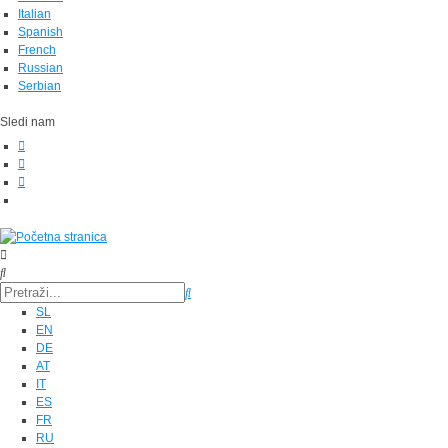
Italian
Spanish
French
Russian
Serbian
Sledi nam
SL
EN
DE
AT
IT
ES
FR
RU