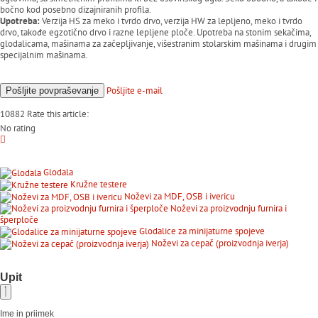
bočno kod posebno dizajniranih profila.
Upotreba:
Verzija HS za meko i tvrdo drvo, verzija HW za lepljeno, meko i tvrdo
drvo, takođe egzotično drvo i razne lepljene ploče. Upotreba na stonim sekačima,
glodalicama, mašinama za začepljivanje, višestranim stolarskim mašinama i drugim
specijalnim mašinama.
Pošljite
e-mail
Pošljite
povpraševanje
10882
Rate this article:
No rating
Glodala
Kružne testere
Noževi za MDF, OSB i ivericu
Noževi za proizvodnju furnira i
šperploče
Glodalice za minijaturne spojeve
Noževi za cepač (proizvodnja iverja)
Upit
Ime in priimek