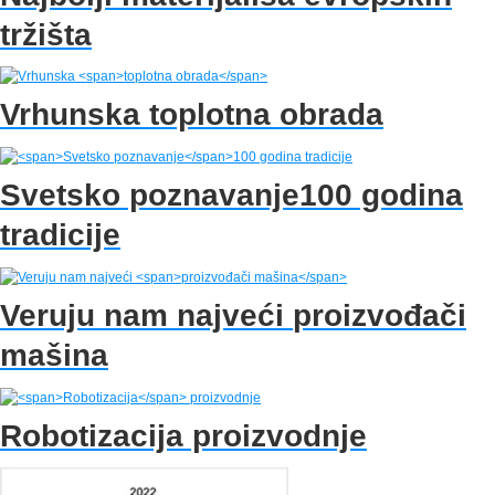
tržišta
Vrhunska
toplotna obrada
Svetsko poznavanje
100 godina
tradicije
Veruju nam najveći
proizvođači
mašina
Robotizacija
proizvodnje