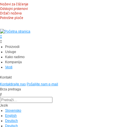
Noževi za čišćenje
Odstojni prstenovi
Držači noževa
Potrošne ploče
Proizvodi
Usluge
Kako radimo
Kompanija
Vesti
Kontakt
Kontaktirajte nas
Pošaljite nam e-mail
Brza pretraga
Jezik
Slovensko
English
Deutsch
Deutsch