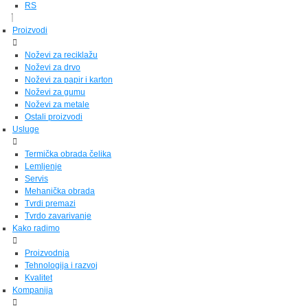
RS
Proizvodi
Noževi za reciklažu
Noževi za drvo
Noževi za papir i karton
Noževi za gumu
Noževi za metale
Ostali proizvodi
Usluge
Termička obrada čelika
Lemljenje
Servis
Mehanička obrada
Tvrdi premazi
Tvrdo zavarivanje
Kako radimo
Proizvodnja
Tehnologija i razvoj
Kvalitet
Kompanija