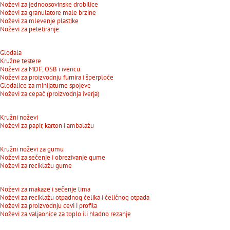
Noževi za jednoosovinske drobilice
Noževi za granulatore male brzine
Noževi za mlevenje plastike
Noževi za peletiranje
Glodala
Kružne testere
Noževi za MDF, OSB i ivericu
Noževi za proizvodnju furnira i šperploče
Glodalice za minijaturne spojeve
Noževi za cepač (proizvodnja iverja)
Kružni noževi
Noževi za papir, karton i ambalažu
Kružni noževi za gumu
Noževi za sečenje i obrezivanje gume
Noževi za reciklažu gume
Noževi za makaze i sečenje lima
Noževi za reciklažu otpadnog čelika i čeličnog otpada
Noževi za proizvodnju cevi i profila
Noževi za valjaonice za toplo ili hladno rezanje