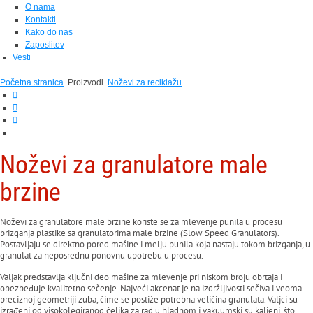
O nama
Kontakti
Kako do nas
Zaposlitev
Vesti
Početna stranica
Proizvodi
Noževi za reciklažu
Noževi za
granulatore male
brzine
Noževi za granulatore male brzine koriste se za mlevenje punila u procesu
brizganja plastike sa granulatorima male brzine (Slow Speed Granulators).
Postavljaju se direktno pored mašine i melju punila koja nastaju tokom brizganja, u
granulat za neposrednu ponovnu upotrebu u procesu.
Valjak predstavlja ključni deo mašine za mlevenje pri niskom broju obrtaja i
obezbeđuje kvalitetno sečenje. Najveći akcenat je na izdržljivosti sečiva i veoma
preciznoj geometriji zuba, čime se postiže potrebna veličina granulata. Valjci su
izrađeni od visokolegiranog čelika za rad u hladnom i vakuumski su kaljeni, što