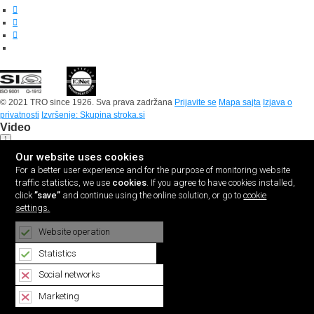
© 2021 TRO since 1926. Sva prava zadržana
Prijavite se
Mapa sajta
Izjava o
privatnosti
Izvršenje: Skupina stroka.si
Video
Our website uses cookies
For a better user experience and for the purpose of monitoring website
traffic statistics, we use
cookies
. If you agree to have cookies installed,
click
”save”
and continue using the online solution, or go to
cookie
settings.
Website operation
Statistics
Social networks
Marketing