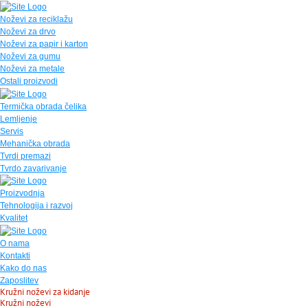
Noževi za reciklažu
Noževi za drvo
Noževi za papir i karton
Noževi za gumu
Noževi za metale
Ostali proizvodi
Termička obrada čelika
Lemljenje
Servis
Mehanička obrada
Tvrdi premazi
Tvrdo zavarivanje
Proizvodnja
Tehnologija i razvoj
Kvalitet
O nama
Kontakti
Kako do nas
Zaposlitev
Kružni noževi za kidanje
Kružni noževi