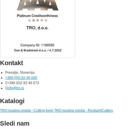
Kontakt
Prevalje, Slovenija
+386 (0)2 82 46 000
+386 (0)2 82 46 073
info@tro.si
Katalogi
TRO rezalna orodja - Cutting tools
TRO rezalna orodja - Rezkarji/Cutters
Sledi nam