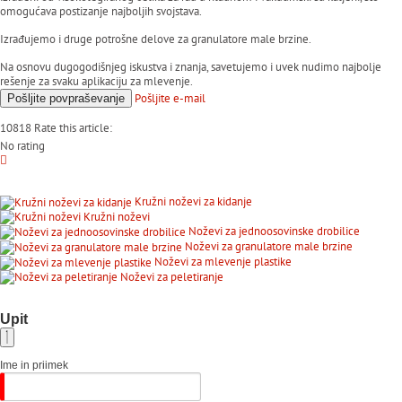
omogućava postizanje najboljih svojstava.
Izrađujemo i druge potrošne delove za granulatore male brzine.
Na osnovu dugogodišnjeg iskustva i znanja, savetujemo i uvek nudimo najbolje
rešenje za svaku aplikaciju za mlevenje.
Pošljite
e-mail
Pošljite
povpraševanje
10818
Rate this article:
No rating
Kružni noževi za kidanje
Kružni noževi
Noževi za jednoosovinske drobilice
Noževi za granulatore male brzine
Noževi za mlevenje plastike
Noževi za peletiranje
Upit
Ime in priimek