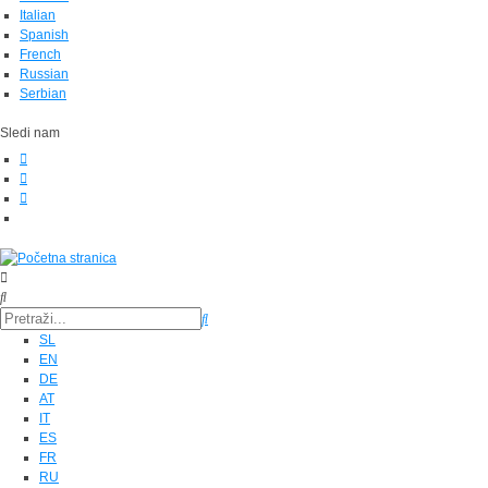
Italian
Spanish
French
Russian
Serbian
Sledi nam
SL
EN
DE
AT
IT
ES
FR
RU