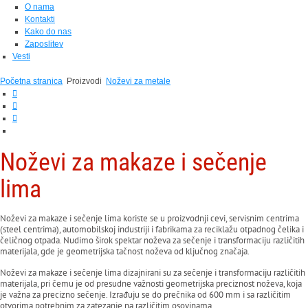
O nama
Kontakti
Kako do nas
Zaposlitev
Vesti
Početna stranica
Proizvodi
Noževi za metale
Noževi za
makaze i sečenje
lima
Noževi za makaze i sečenje lima koriste se u proizvodnji cevi, servisnim centrima
(steel centrima), automobilskoj industriji i fabrikama za reciklažu otpadnog čelika i
čeličnog otpada. Nudimo širok spektar noževa za sečenje i transformaciju različitih
materijala, gde je geometrijska tačnost noževa od ključnog značaja.
Noževi za makaze i sečenje lima dizajnirani su za sečenje i transformaciju različitih
materijala, pri čemu je od presudne važnosti geometrijska preciznost noževa, koja
je važna za precizno sečenje. Izrađuju se do prečnika od 600 mm i sa različitim
otvorima potrebnim za zatezanje na različitim osovinama.