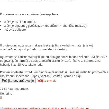
Korišćenje noževa za makaze i sečenje lima:
sečenje različitih profila,
sečenje otpadnog gvožđa (za hidraulične i mehaničke makaze),
noževi za aligator
U proizvodnji noževa za makaze i sečenje lima koristimo materijale koji
obezbeđuju trajnost potrebnu u metalnoj industriji.
Uglavnom se koriste materijali koji su prilagođeni za hladno sečenje. Ovi čelici, uz
odgovarajuću termičku obradu, postižu visoku čvrstoću, žilavost, otpornost na
habanje i izdržljivost tokom rada.
Primeri upotrebe:
Izrađujemo noževe za ugradnju u mašine različitih proizvođača
kao što su: Lindemann, Copex, Vezzani, Schäfer, Cosmo i drugi.
Pošljite
e-mail
Pošljite
povpraševanje
7943
Rate this article:
No rating
Noževi za makaze i sečenje lima