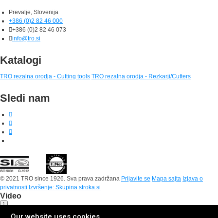
Prevalje, Slovenija
+386 (0)2 82 46 000
+386 (0)2 82 46 073
info@tro.si
Katalogi
TRO rezalna orodja - Cutting tools
TRO rezalna orodja - Rezkarji/Cutters
Sledi nam
© 2021 TRO since 1926. Sva prava zadržana
Prijavite se
Mapa sajta
Izjava o
privatnosti
Izvršenje: Skupina stroka.si
Video
Our website uses cookies