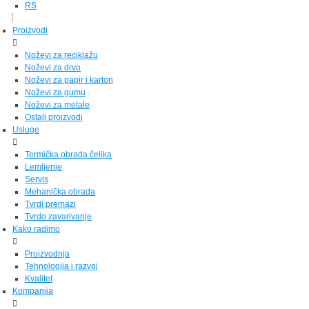
RS
Proizvodi
Noževi za reciklažu
Noževi za drvo
Noževi za papir i karton
Noževi za gumu
Noževi za metale
Ostali proizvodi
Usluge
Termička obrada čelika
Lemljenje
Servis
Mehanička obrada
Tvrdi premazi
Tvrdo zavarivanje
Kako radimo
Proizvodnja
Tehnologija i razvoj
Kvalitet
Kompanija