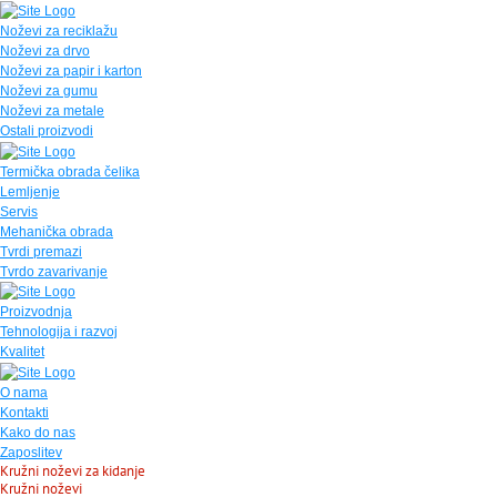
Noževi za reciklažu
Noževi za drvo
Noževi za papir i karton
Noževi za gumu
Noževi za metale
Ostali proizvodi
Termička obrada čelika
Lemljenje
Servis
Mehanička obrada
Tvrdi premazi
Tvrdo zavarivanje
Proizvodnja
Tehnologija i razvoj
Kvalitet
O nama
Kontakti
Kako do nas
Zaposlitev
Kružni noževi za kidanje
Kružni noževi