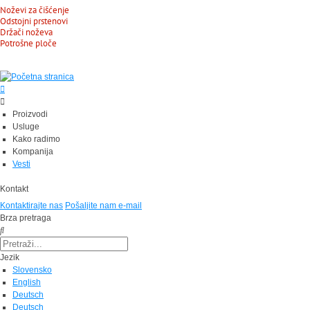
Noževi za čišćenje
Odstojni prstenovi
Držači noževa
Potrošne ploče
Proizvodi
Usluge
Kako radimo
Kompanija
Vesti
Kontakt
Kontaktirajte nas
Pošaljite nam e-mail
Brza pretraga
Jezik
Slovensko
English
Deutsch
Deutsch