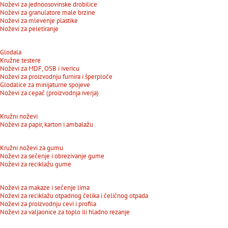
Noževi za jednoosovinske drobilice
Noževi za granulatore male brzine
Noževi za mlevenje plastike
Noževi za peletiranje
Glodala
Kružne testere
Noževi za MDF, OSB i ivericu
Noževi za proizvodnju furnira i šperploče
Glodalice za minijaturne spojeve
Noževi za cepač (proizvodnja iverja)
Kružni noževi
Noževi za papir, karton i ambalažu
Kružni noževi za gumu
Noževi za sečenje i obrezivanje gume
Noževi za reciklažu gume
Noževi za makaze i sečenje lima
Noževi za reciklažu otpadnog čelika i čeličnog otpada
Noževi za proizvodnju cevi i profila
Noževi za valjaonice za toplo ili hladno rezanje