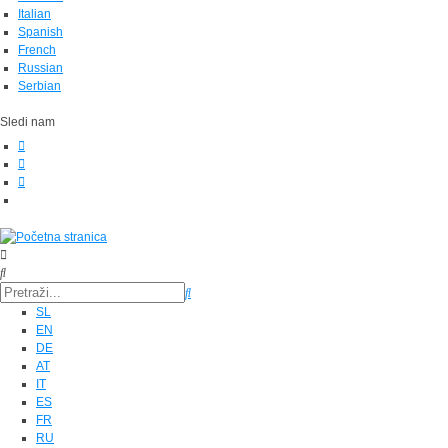
Italian
Spanish
French
Russian
Serbian
Sledi nam
SL
EN
DE
AT
IT
ES
FR
RU