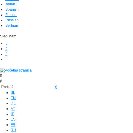
Italian
Spanish
French
Russian
Serbian
Sledi nam
SL
EN
DE
AT
IT
ES
FR
RU