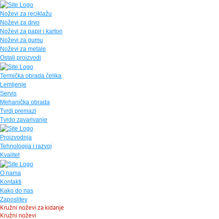
Noževi za reciklažu
Noževi za drvo
Noževi za papir i karton
Noževi za gumu
Noževi za metale
Ostali proizvodi
Termička obrada čelika
Lemljenje
Servis
Mehanička obrada
Tvrdi premazi
Tvrdo zavarivanje
Proizvodnja
Tehnologija i razvoj
Kvalitet
O nama
Kontakti
Kako do nas
Zaposlitev
Kružni noževi za kidanje
Kružni noževi