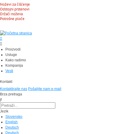
Noževi za čišćenje
Odstojni prstenovi
Držači noževa
Potrošne ploče
Proizvodi
Usluge
Kako radimo
Kompanija
Vesti
Kontakt
Kontaktirajte nas
Pošaljite nam e-mail
Brza pretraga
Jezik
Slovensko
English
Deutsch
Deutsch