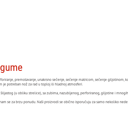
e gume
perforiranje, premotavanje, unakrsno sečenje, sečenje matricom, sečenje giljotinom,
m je potreban nož za rad u toploj ili hladnoj atmosferi.
jastog (u obliku strelice), sa zubima, nazubljenog, perforiranog, giljotine i mnogih
te nam se za brzu ponudu. Naši proizvodi se obično isporučuju za samo nekoliko nedel