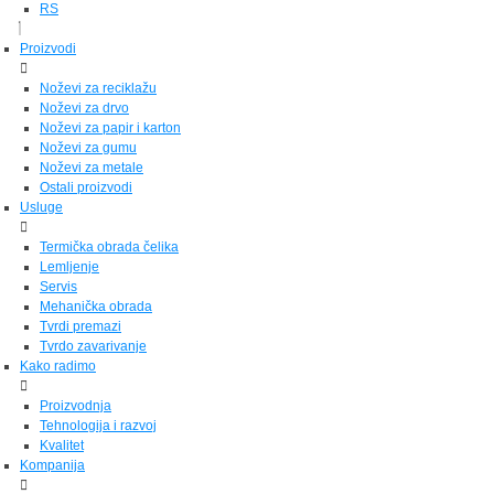
RS
Proizvodi
Noževi za reciklažu
Noževi za drvo
Noževi za papir i karton
Noževi za gumu
Noževi za metale
Ostali proizvodi
Usluge
Termička obrada čelika
Lemljenje
Servis
Mehanička obrada
Tvrdi premazi
Tvrdo zavarivanje
Kako radimo
Proizvodnja
Tehnologija i razvoj
Kvalitet
Kompanija