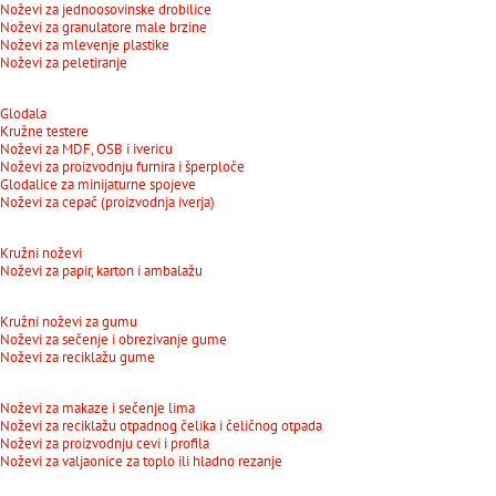
Noževi za jednoosovinske drobilice
Noževi za granulatore male brzine
Noževi za mlevenje plastike
Noževi za peletiranje
Glodala
Kružne testere
Noževi za MDF, OSB i ivericu
Noževi za proizvodnju furnira i šperploče
Glodalice za minijaturne spojeve
Noževi za cepač (proizvodnja iverja)
Kružni noževi
Noževi za papir, karton i ambalažu
Kružni noževi za gumu
Noževi za sečenje i obrezivanje gume
Noževi za reciklažu gume
Noževi za makaze i sečenje lima
Noževi za reciklažu otpadnog čelika i čeličnog otpada
Noževi za proizvodnju cevi i profila
Noževi za valjaonice za toplo ili hladno rezanje