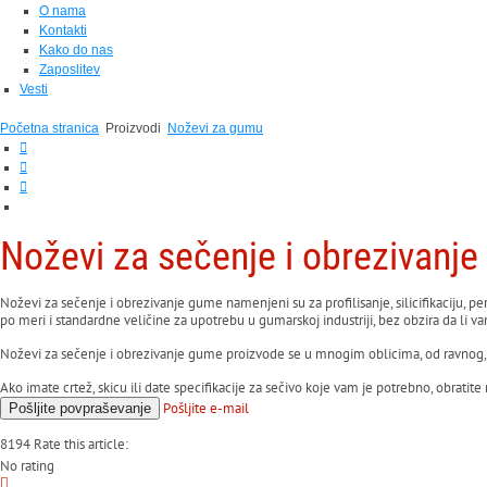
O nama
Kontakti
Kako do nas
Zaposlitev
Vesti
Početna stranica
Proizvodi
Noževi za gumu
Noževi za
sečenje i obrezivanj
Noževi za sečenje i obrezivanje gume namenjeni su za profilisanje, silicifikaciju, 
po meri i standardne veličine za upotrebu u gumarskoj industriji, bez obzira da li va
Noževi za sečenje i obrezivanje gume proizvode se u mnogim oblicima, od ravnog, šil
Ako imate crtež, skicu ili date specifikacije za sečivo koje vam je potrebno, obrati
Pošljite
e-mail
Pošljite
povpraševanje
8194
Rate this article:
No rating